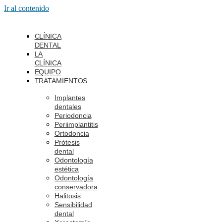
Ir al contenido
CLÍNICA
DENTAL
LA
CLÍNICA
EQUIPO
TRATAMIENTOS
Implantes
dentales
Periodoncia
Periimplantitis
Ortodoncia
Prótesis
dental
Odontología
estética
Odontología
conservadora
Halitosis
Sensibilidad
dental