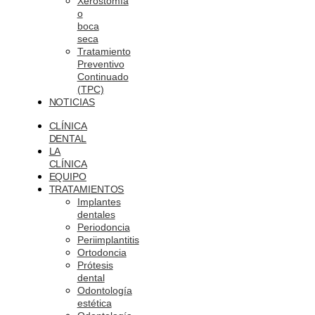
Xerostomía
o
boca
seca
Tratamiento
Preventivo
Continuado
(TPC)
NOTICIAS
CLÍNICA
DENTAL
LA
CLÍNICA
EQUIPO
TRATAMIENTOS
Implantes
dentales
Periodoncia
Periimplantitis
Ortodoncia
Prótesis
dental
Odontología
estética