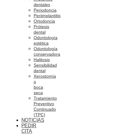
dentales
Periodoncia
Periimplantitis
Ortodoncia
Prótesis
dental
Odontología
estética
Odontología
conservadora
Halitosis
Sensibilidad
dental
Xerostomía
o
boca
seca
Tratamiento
Preventivo
Continuado
(TPC)
NOTICIAS
PEDIR
CITA