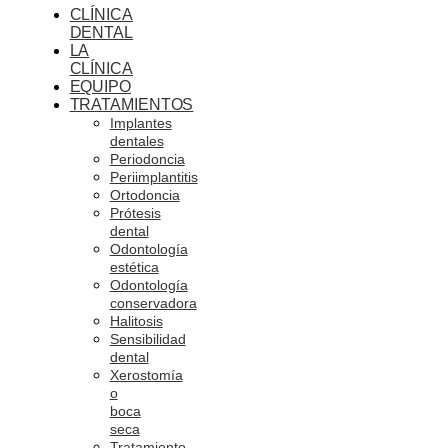
CLÍNICA
DENTAL
LA
CLÍNICA
EQUIPO
TRATAMIENTOS
Implantes
dentales
Periodoncia
Periimplantitis
Ortodoncia
Prótesis
dental
Odontología
estética
Odontología
conservadora
Halitosis
Sensibilidad
dental
Xerostomía
o
boca
seca
Tratamiento