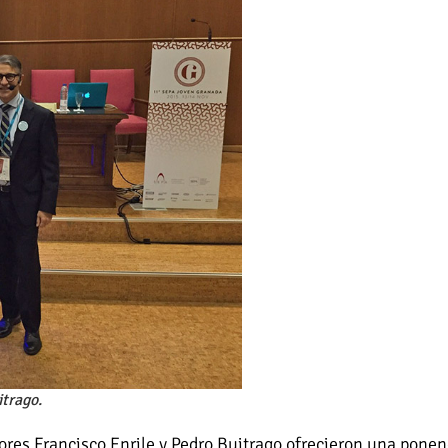
itrago.
ores Francisco Enrile y Pedro Buitrago ofrecieron una ponen