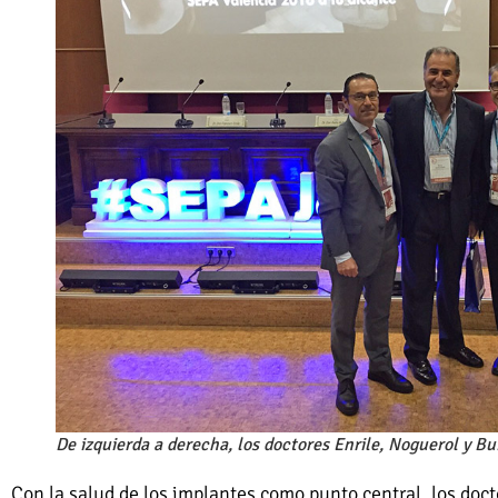
De izquierda a derecha, los doctores Enrile, Noguerol y Bu
Con la salud de los implantes como punto central, los doct